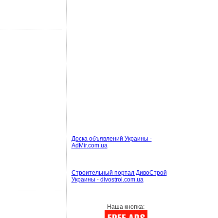
Доска объявлений Украины -
AdMir.com.ua
Строительный портал ДивоСтрой
Украины - divostroi.com.ua
Наша кнопка: