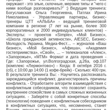
окружают - это злые, склочные, мерзкие типы и "чего с
ними вообще разговаривать?" :) Ведущие тренинга:
Богуславская Ольга Георгиевна, Патлах Ирина
Николаевна - Управляющие партнеры, бизнес-
тренеры ЦТТ «АЛЬБА» - ведущей тренинговой
компании в регионе (7 лет на рынке, более 300
корпоративных и 2000 индивидуальных клиентов) -
Эксперты: – проектов «Simple», «Мой Бизнес»,
«Школа гражданской активности», AIESEC, Бизнес-
Молодость Украина, Медиа-Фест… – журналов «Ваш
бизнес», «Мой бизнес», «Афиша», «Академия
гостеприимства», «Свой», … – телеканалов «Алекс»,
«Запорожье», «МТМ» Формат и дата проведения -
Где: г.Запорожье, ул.Волгоградская, д.26а, оф.107
(комплекс «Лермонтово») - Когда: 8 октября 2016 г.
(сб), с 10:00 до 14:00 (1 кофе-брейк) - Сколько: 400 грн.
В результате тренинга Вы: - Научитесь распознавать
зарождающийся конфликт, диагностировать причины
конфликта. - Отработаете алгоритм взаимодействия с
конфликтным собеседником, что позволит сохранять
внутреннее спокойствие в самых сложных жизненных
ситуациях. - Заберёте с собой конкретные способы
(технологии) поведения с конфликтным собеседником
в конфликтных ситуациях, что, несомненно, станет
Вашим мощным конкурентным преимуществом в