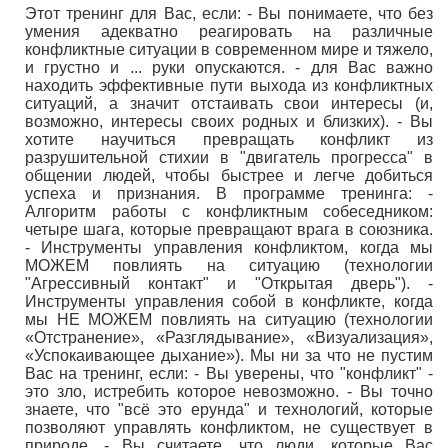
Этот тренинг для Вас, если: - Вы понимаете, что без
умения адекватно реагировать на различные
конфликтные ситуации в современном мире и тяжело,
и грустно и ... руки опускаются. - для Вас важно
находить эффективные пути выхода из конфликтных
ситуаций, а значит отстаивать свои интересы (и,
возможно, интересы своих родных и близких). - Вы
хотите научиться превращать конфликт из
разрушительной стихии в "двигатель прогресса" в
общении людей, чтобы быстрее и легче добиться
успеха и признания. В программе тренинга: -
Алгоритм работы с конфликтным собеседником:
четыре шага, которые превращают врага в союзника.
- Инструменты управления конфликтом, когда мы
МОЖЕМ повлиять на ситуацию (технологии
"Агрессивный контакт" и "Открытая дверь"). -
Инструменты управления собой в конфликте, когда
мы НЕ МОЖЕМ повлиять на ситуацию (технологии
«Отстранение», «Разглядывание», «Визуализация»,
«Успокаивающее дыхание»). Мы ни за что не пустим
Вас на тренинг, если: - Вы уверены, что "конфликт" -
это зло, истребить которое невозможно. - Вы точно
знаете, что "всё это ерунда" и технологий, которые
позволяют управлять конфликтом, не существует в
природе. - Вы считаете, что люди, которые Вас