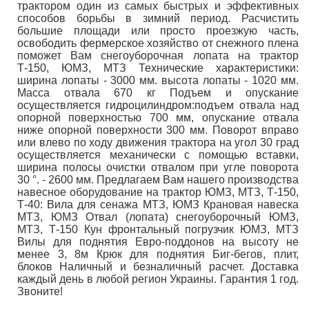
трактором один из самых быстрых и эффективных
способов борьбы в зимний период. Расчистить
большие площади или просто проезжую часть,
освободить фермерское хозяйство от снежного плена
поможет Вам снегоуборочная лопата на трактор
Т-150, ЮМЗ, МТЗ Технические характеристики:
ширина лопаты - 3000 мм. высота лопаты - 1020 мм.
Масса отвала 670 кг Подъем и опускание
осуществляется гидроцилиндром:подъем отвала над
опорной поверхностью 700 мм, опускание отвала
ниже опорной поверхности 300 мм. Поворот вправо
или влево по ходу движения трактора на угол 30 град
осуществляется механически с помощью вставки,
ширина полосы очистки отвалом при угле поворота
30 °. - 2600 мм. Предлагаем Вам нашего производства
навесное оборудование на трактор ЮМЗ, МТЗ, Т-150,
Т-40: Вила для сенажа МТЗ, ЮМЗ Крановая навеска
МТЗ, ЮМЗ Отвал (лопата) снегоуборочный ЮМЗ,
МТЗ, Т-150 Кун фронтальный погрузчик ЮМЗ, МТЗ
Вилы для поднятия Евро-поддонов на высоту не
менее 3, 8м Крюк для поднятия Биг-бегов, плит,
блоков Наличный и безналичный расчет. Доставка
каждый день в любой регион Украины. Гарантия 1 год.
Звоните!