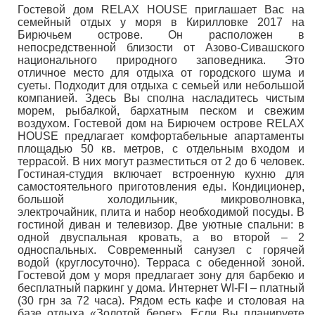
Гостевой дом RELAX HOUSE приглашает Вас на
семейный отдых у моря в Кирилловке 2017 на
Бирючьем острове. Он расположен в
непосредственной близости от Азово-Сивашского
национального природного заповедника. Это
отличное место для отдыха от городского шума и
суеты. Подходит для отдыха с семьей или небольшой
компанией. Здесь Вы сполна насладитесь чистым
морем, рыбалкой, бархатным песком и свежим
воздухом. Гостевой дом на Бирючем острове RELAX
HOUSE предлагает комфортабельные апартаменты
площадью 50 кв. метров, с отдельным входом и
террасой. В них могут разместиться от 2 до 6 человек.
Гостиная-студия включает встроенную кухню для
самостоятельного приготовления еды. Кондиционер,
большой холодильник, микроволновка,
электрочайник, плита и набор необходимой посуды. В
гостиной диван и телевизор. Две уютные спальни: в
одной двуспальная кровать, а во второй – 2
односпальных. Современный санузел с горячей
водой (круглосуточно). Терраса с обеденной зоной.
Гостевой дом у моря предлагает зону для барбекю и
бесплатный паркинг у дома. Интернет WI-FI – платный
(30 грн за 72 часа). Рядом есть кафе и столовая на
базе отдыха «Золотой берег». Если Вы планируете