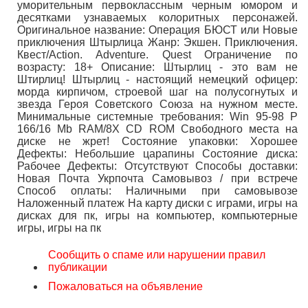
уморительным первоклассным черным юмором и
десятками узнаваемых колоритных персонажей.
Оригинальное название: Операция БЮСТ или Новые
приключения Штырлица Жанр: Экшен. Приключения.
Квест/Action. Adventure. Quest Ограничение по
возрасту: 18+ Описание: Штырлиц - это вам не
Штирлиц! Штырлиц - настоящий немецкий офицер:
морда кирпичом, строевой шаг на полусогнутых и
звезда Героя Советского Союза на нужном месте.
Минимальные системные требования: Win 95-98 P
166/16 Mb RAM/8X CD ROM Свободного места на
диске не жрет! Состояние упаковки: Хорошее
Дефекты: Небольшие царапины Состояние диска:
Рабочее Дефекты: Отсутствуют Способы доставки:
Новая Почта Укрпочта Самовывоз / при встрече
Способ оплаты: Наличными при самовывозе
Наложенный платеж На карту диски с играми, игры на
дисках для пк, игры на компьютер, компьютерные
игры, игры на пк
Сообщить о спаме или нарушении правил
публикации
Пожаловаться на объявление