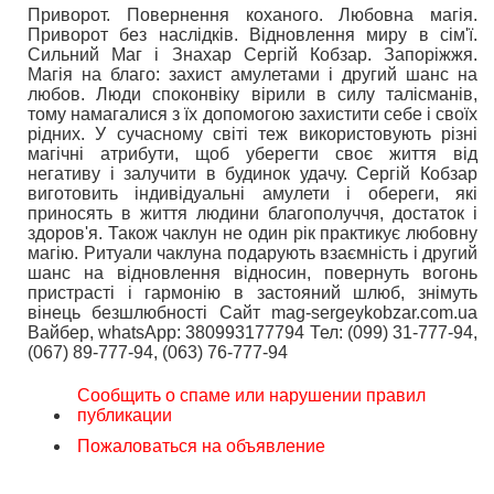
Приворот. Повернення коханого. Любовна магія.
Приворот без наслідків. Відновлення миру в сім'ї.
Сильний Маг і Знахар Сергій Кобзар. Запоріжжя.
Магія на благо: захист амулетами і другий шанс на
любов. Люди споконвіку вірили в силу талісманів,
тому намагалися з їх допомогою захистити себе і своїх
рідних. У сучасному світі теж використовують різні
магічні атрибути, щоб уберегти своє життя від
негативу і залучити в будинок удачу. Сергій Кобзар
виготовить індивідуальні амулети і обереги, які
приносять в життя людини благополуччя, достаток і
здоров'я. Також чаклун не один рік практикує любовну
магію. Ритуали чаклуна подарують взаємність і другий
шанс на відновлення відносин, повернуть вогонь
пристрасті і гармонію в застояний шлюб, знімуть
вінець безшлюбності Сайт mag-sergeykobzar.com.ua
Вайбер, whatsApp: 380993177794 Тел: (099) 31-777-94,
(067) 89-777-94, (063) 76-777-94
Сообщить о спаме или нарушении правил
публикации
Пожаловаться на объявление