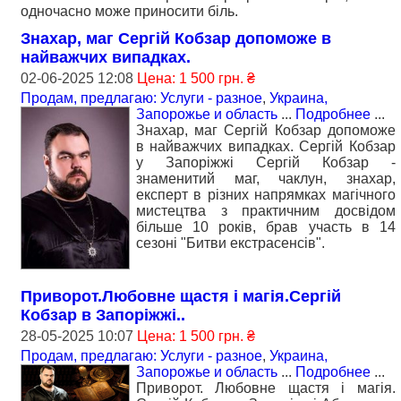
одночасно може приносити біль.
Знахар, маг Сергій Кобзар допоможе в
найважчих випадках.
02-06-2025 12:08
Цена: 1 500 грн. ₴
Продам, предлагаю: Услуги - разное
,
Украина,
Запорожье и область
...
Подробнее
...
Знахар, маг Сергій Кобзар допоможе
в найважчих випадках. Сергій Кобзар
у Запоріжжі Сергій Кобзар -
знаменитий маг, чаклун, знахар,
експерт в різних напрямках магічного
мистецтва з практичним досвідом
більше 10 років, брав участь в 14
сезоні "Битви екстрасенсів".
Приворот.Любовне щастя і магія.Сергій
Кобзар в Запоріжжі..
28-05-2025 10:07
Цена: 1 500 грн. ₴
Продам, предлагаю: Услуги - разное
,
Украина,
Запорожье и область
...
Подробнее
...
Приворот. Любовне щастя і магія.