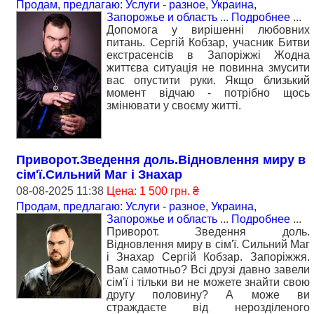
Продам, предлагаю: Услуги - разное
,
Украина,
Запорожье и область
...
Подробнее
...
Допомога у вирішенні любовних
питань. Сергій Кобзар, учасник Битви
екстрасенсів в Запоріжжі Жодна
життєва ситуація не повинна змусити
вас опустити руки. Якщо близький
момент відчаю - потрібно щось
змінювати у своєму житті.
Приворот.Зведення доль.Відновлення миру в
сім'ї.Сильний Маг і Знахар
08-08-2025 11:38
Цена: 1 500 грн. ₴
Продам, предлагаю: Услуги - разное
,
Украина,
Запорожье и область
...
Подробнее
...
Приворот. Зведення доль.
Відновлення миру в сім'ї. Сильний Маг
і Знахар Сергій Кобзар. Запоріжжя.
Вам самотньо? Всі друзі давно завели
сім'ї і тільки ви не можете знайти свою
другу половину? А може ви
страждаєте від нерозділеного