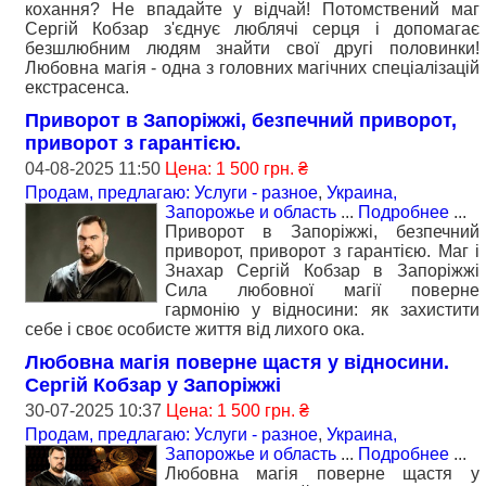
кохання? Не впадайте у відчай! Потомствений маг
Сергій Кобзар з'єднує люблячі серця і допомагає
безшлюбним людям знайти свої другі половинки!
Любовна магія - одна з головних магічних спеціалізацій
екстрасенса.
Приворот в Запоріжжі, безпечний приворот,
приворот з гарантією.
04-08-2025 11:50
Цена: 1 500 грн. ₴
Продам, предлагаю: Услуги - разное
,
Украина,
Запорожье и область
...
Подробнее
...
Приворот в Запоріжжі, безпечний
приворот, приворот з гарантією. Маг і
Знахар Сергій Кобзар в Запоріжжі
Сила любовної магії поверне
гармонію у відносини: як захистити
себе і своє особисте життя від лихого ока.
Любовна магія поверне щастя у відносини.
Сергій Кобзар у Запоріжжі
30-07-2025 10:37
Цена: 1 500 грн. ₴
Продам, предлагаю: Услуги - разное
,
Украина,
Запорожье и область
...
Подробнее
...
Любовна магія поверне щастя у