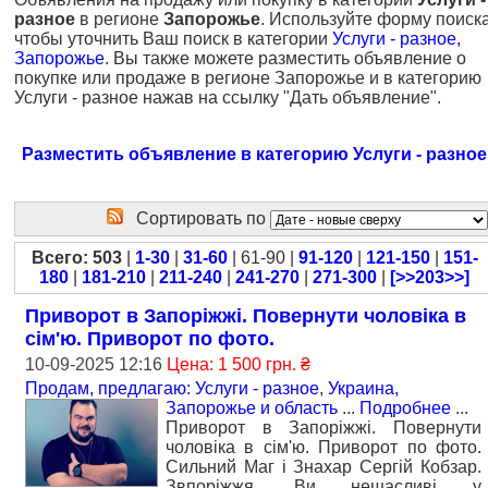
разное
в регионе
Запорожье
. Используйте форму поиск
чтобы уточнить Ваш поиск в категории
Услуги - разное,
Запорожье
. Вы также можете разместить объявление о
покупке или продаже в регионе Запорожье и в категорию
Услуги - разное нажав на ссылку "Дать объявление".
Разместить объявление в категорию Услуги - разное
Сортировать по
Всего: 503
|
1-30
|
31-60
| 61-90 |
91-120
|
121-150
|
151-
180
|
181-210
|
211-240
|
241-270
|
271-300
|
[>>203>>]
Приворот в Запоріжжі. Повернути чоловіка в
сім'ю. Приворот по фото.
10-09-2025 12:16
Цена: 1 500 грн. ₴
Продам, предлагаю: Услуги - разное
,
Украина,
Запорожье и область
...
Подробнее
...
Приворот в Запоріжжі. Повернути
чоловіка в сім'ю. Приворот по фото.
Сильний Маг і Знахар Сергій Кобзар.
Звпоріжжя. Ви нещасливі у