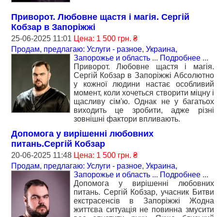
Приворот. Любовне щастя і магія. Сергій
Кобзар в Запоріжжі
25-06-2025 11:01
Цена: 1 500 грн. ₴
Продам, предлагаю: Услуги - разное
,
Украина,
Запорожье и область
...
Подробнее
...
Приворот. Любовне щастя і магія.
Сергій Кобзар в Запоріжжі Абсолютно
у кожної людини настає особливий
момент, коли хочеться створити міцну і
щасливу сім'ю. Однак не у багатьох
виходить це зробити, адже різні
зовнішні фактори впливають.
Допомога у вирішенні любовних
питань.Сергій Кобзар
20-06-2025 11:48
Цена: 1 500 грн. ₴
Продам, предлагаю: Услуги - разное
,
Украина,
Запорожье и область
...
Подробнее
...
Допомога у вирішенні любовних
питань. Сергій Кобзар, учасник Битви
екстрасенсів в Запоріжжі Жодна
життєва ситуація не повинна змусити