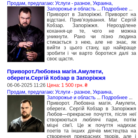
Продам, предлагаю: Услуги - разное
,
Украина,
Запорожье и область
...
Подробнее
...
Приворот в Запоріжжі. Приворот на
відстані. Прив'язування. Маг Сергій
Кобзар. Запоріжжя. Нерозділене
кохання-це те, чого не можна
уникнути. Рано чи пізно людина
стикається з нею, але не знає, як
вийти з цього стану, що найкраще
зробити і чи варто боротися далі за
своє щастя.
Приворот.Любовна магія.Амулети,
обереги.Сергій Кобзар в Запоріжжя
06-06-2025 11:26
Цена: 1 500 грн. ₴
Продам, предлагаю: Услуги - разное
,
Украина,
Запорожье и область
...
Подробнее
...
Приворот. Любовна магія. Амулети,
обереги. Сергій Кобзар в Запоріжжя
Любов—прекрасне почуття, після неї
створюються люблячі пари, потім
міцні сім'ї. Це ж почуття надихає
поетів та інших діячів мистецтва на
створення прекрасних творів, але і