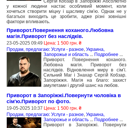
Сергій Кобзар в Запоріжжі Абсолютно
у кожної людини настає особливий момент, коли
хочеться створити міцну і щасливу сім'ю. Однак не у
багатьох виходить це зробити, адже різні зовнішні
фактори впливають.
Приворот.Повернення коханого.Любовна
магія.Приворот без наслідків.
23-05-2025 09:49
Цена: 1 500 грн. ₴
Продам, предлагаю: Услуги - разное
,
Украина,
Запорожье и область
...
Подробнее
...
Приворот. Повернення коханого.
Любовна магія. Приворот без
наслідків. Відновлення миру в сім'ї.
Сильний Маг і Знахар Сергій Кобзар.
Запоріжжя. Магія на благо: захист
амулетами і другий шанс на любов.
Приворот в Запоріжжі.Повернути чоловіка в
сім'ю.Приворот по фото.
19-05-2025 10:37
Цена: 1 500 грн. ₴
Продам, предлагаю: Услуги - разное
,
Украина,
Запорожье и область
...
Подробнее
...
Приворот в Запоріжжі. Повернути