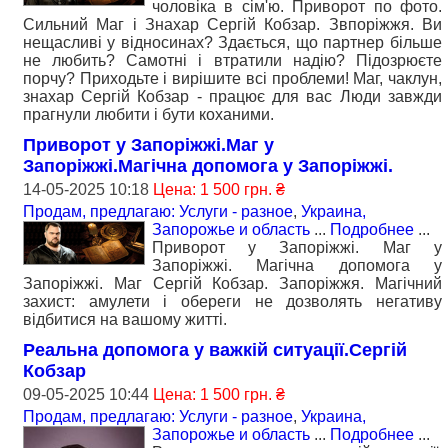
чоловіка в сім'ю. Приворот по фото.
Сильний Маг і Знахар Сергій Кобзар. Звпоріжжя. Ви
нещасливі у відносинах? Здається, що партнер більше
не любить? Самотні і втратили надію? Підозрюєте
порчу? Приходьте і вирішите всі проблеми! Маг, чаклун,
знахар Сергій Кобзар - працює для вас Люди завжди
прагнули любити і бути коханими.
Приворот у Запоріжжі.Маг у
Запоріжжі.Магічна допомога у Запоріжжі.
14-05-2025 10:18
Цена: 1 500 грн. ₴
Продам, предлагаю: Услуги - разное
,
Украина,
Запорожье и область
...
Подробнее
...
Приворот у Запоріжжі. Маг у
Запоріжжі. Магічна допомога у
Запоріжжі. Маг Сергій Кобзар. Запоріжжя. Магічний
захист: амулети і обереги не дозволять негативу
відбитися на вашому житті.
Реальна допомога у важкій ситуації.Сергій
Кобзар
09-05-2025 10:44
Цена: 1 500 грн. ₴
Продам, предлагаю: Услуги - разное
,
Украина,
Запорожье и область
...
Подробнее
...