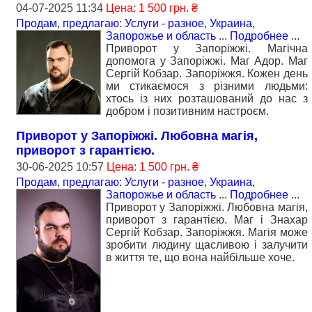
04-07-2025 11:34
Цена: 1 500 грн. ₴
Продам, предлагаю: Услуги - разное
,
Украина,
Запорожье и область
...
Подробнее
...
Приворот у Запоріжжі. Магічна
допомога у Запоріжжі. Маг Адор. Маг
Сергій Кобзар. Запоріжжя. Кожен день
ми стикаємося з різними людьми:
хтось із них розташований до нас з
добром і позитивним настроєм.
Приворот у Запоріжжі. Любовна магія,
приворот з гарантією.
30-06-2025 10:57
Цена: 1 500 грн. ₴
Продам, предлагаю: Услуги - разное
,
Украина,
Запорожье и область
...
Подробнее
...
Приворот у Запоріжжі. Любовна магія,
приворот з гарантією. Маг і Знахар
Сергій Кобзар. Запоріжжя. Магія може
зробити людину щасливою і залучити
в життя те, що вона найбільше хоче.