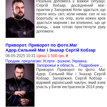
Реальна допомога у важкій ситуації.
Сергій Кобзар, досвідчений маг-
практик у Запоріжжі Коли здається, що
проти весь світ, коли немає сил ні на
боротьбу, ні на опір, коли кожен крок
здається марним і ви впевнені, що це
кінець, - вам готові простягнути руку
допомоги.
Приворот. Приворот по фото.Маг
Адор.Сильний Маг і Знахар Сергій Кобзар
06-05-2025 10:31
Цена: 1 500 грн. ₴
Продам, предлагаю: Услуги - разное
,
Украина,
Запорожье и область
...
Подробнее
...
Приворот. Приворот по фото. Маг
Адор. Сильний Маг і Знахар Сергій
Кобзар. Запоріжжя. Сергій Кобзар -
відомий український чаклун, який взяв
участь у Битві екстрасенсів 2014 року.