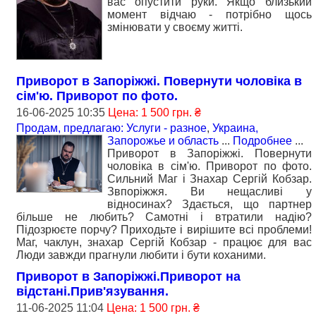
вас опустити руки. Якщо близький
момент відчаю - потрібно щось
змінювати у своєму житті.
Приворот в Запоріжжі. Повернути чоловіка в
сім'ю. Приворот по фото.
16-06-2025 10:35
Цена: 1 500 грн. ₴
Продам, предлагаю: Услуги - разное
,
Украина,
Запорожье и область
...
Подробнее
...
Приворот в Запоріжжі. Повернути
чоловіка в сім'ю. Приворот по фото.
Сильний Маг і Знахар Сергій Кобзар.
Звпоріжжя. Ви нещасливі у
відносинах? Здається, що партнер
більше не любить? Самотні і втратили надію?
Підозрюєте порчу? Приходьте і вирішите всі проблеми!
Маг, чаклун, знахар Сергій Кобзар - працює для вас
Люди завжди прагнули любити і бути коханими.
Приворот в Запоріжжі.Приворот на
відстані.Прив'язування.
11-06-2025 11:04
Цена: 1 500 грн. ₴