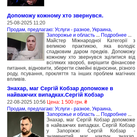
Допоможу кожному хто звернувся.
25-08-2025 11:20
Продам, предлагаю: Услуги - разное
,
Украина,
Запорожье и область
...
Подробнее
...
Майстер Міжнародної Категорії з
великою практикою, яка володіє
спадковим даром предків. Допоможу
кожному хто звернувся зцілитися від
всіляких хвороб, вирішити фінансове
питання, відновити, зберегти сімейні відносини, різного
роду, псування, прокляття та інших проблем магічних
впливів.
Знахар, маг Сергій Кобзар допоможе в
найважчих випадках.Сергій Кобзар
22-08-2025 10:56
Цена: 1 500 грн. ₴
Продам, предлагаю: Услуги - разное
,
Украина,
Запорожье и область
...
Подробнее
...
Знахар, маг Сергій Кобзар допоможе
в найважчих випадках. Сергій Кобзар
у Запоріжжі Сергій Кобзар -
знаменитий маг, чаклун, знахар,