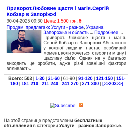
Приворот.Любовне щастя і магія.Сергій
Кобзар в Запоріжжі
30-04-2025 09:30
Цена: 1 500 грн. ₴
Продам, предлагаю: Услуги - разное
,
Украина,
Запорожье и область
...
Подробнее
...
Приворот. Любовне щастя і магія.
Сергій Кобзар в Запоріжжі Абсолютно
у кожної людини настає особливий
момент, коли хочеться створити міцну і
щасливу сім'ю. Однак не у багатьох
виходить це зробити, адже різні зовнішні фактори
впливають.
Всего: 503
|
1-30
|
31-60
| 61-90 |
91-120
|
121-150
|
151-
180
|
181-210
|
211-240
|
241-270
|
271-300
|
[>>203>>]
На этой странице представлены
бесплатные
объявления
в категории
Услуги - разное Запорожье
.