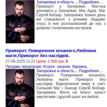
Запорожье и область
...
Подробнее
...
Приворот у Запоріжжі. Магічна
допомога у Запоріжжі. Маг Адор. Маг
Сергій Кобзар. Запоріжжя. Кожен день
ми стикаємося з різними людьми:
хтось із них розташований до нас з
добром і позитивним настроєм.
Приворот. Повернення коханого.Любовна
магія.Приворот без наслідків.
27-08-2025 11:21
Цена: 1 500 грн. ₴
Продам, предлагаю: Услуги - разное
,
Украина,
Запорожье и область
...
Подробнее
...
Приворот. Повернення коханого.
Любовна магія. Приворот без
наслідків. Відновлення миру в сім'ї.
Сильний Маг і Знахар Сергій Кобзар.
Запоріжжя. Магія на благо: захист
амулетами і другий шанс на любов.