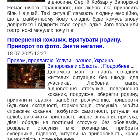
відносини. Сергій Кобзар у Запоріжжі
Немає нічого страшнішого, ніж любов, яка приносить
біль і відчай. Такі ситуації ламають людину емоційно,
що в майбутньому йому складно буде комусь знову
довіритися і відкрити своє серце, адже його поранили
гострі ножі минулих почуттів.
Повернення коханих. Врятувати родину.
Приворот по фото. Зняти негатив.
18-07-2025 13:27
Продам, предлагаю: Услуги - разное
,
Украина,
Запорожье и область
...
Подробнее
...
Допомога магії в навіть складних
життєвих ситуаціях без шкоди для
учасників. Любовна магія,
відновлення стосунків, повернення
коханих, подружжя, зберегти родину,
припинити сварки, запобігти розлученню, привороти
будь-якої складності, гармонізація стосунків, знайти
справжнє кохання, позбутися самотності, ритуали на
шлюб, викликати пристрасть, чорне вінчання, присуха,
дієві обряди на постільні стосунки без обов'язків,
розірвати стосунки між коханцями, прибрати
суперників, відворот, ритуали на привабливість, красу
та молодість, чорне вінчання.