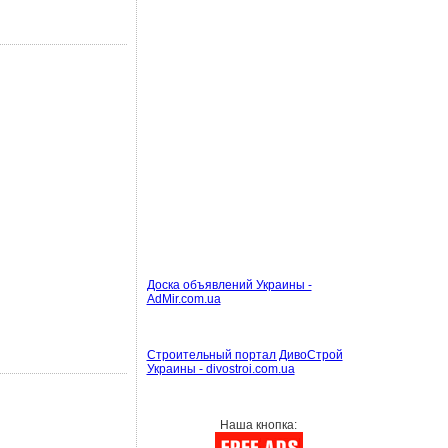
Доска объявлений Украины -
AdMir.com.ua
Строительный портал ДивоСтрой
Украины - divostroi.com.ua
Наша кнопка: