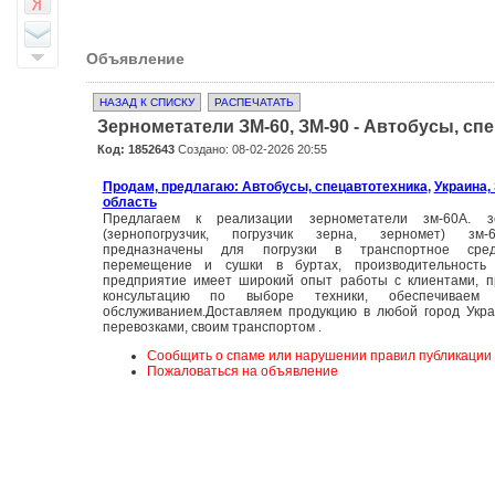
Объявление
НАЗАД К СПИСКУ
РАСПЕЧАТАТЬ
Зернометатели ЗМ-60, ЗМ-90 - Автобусы, сп
Код: 1852643
Создано: 08-02-2026 20:55
Продам, предлагаю: Автобусы, спецавтотехника
,
Украина,
область
Предлагаем к реализации зернометатели зм-60А. зе
(зернопогрузчик, погрузчик зерна, зерномет) зм-
предназначены для погрузки в транспортное сред
перемещение и сушки в буртах, производительность
предприятие имеет широкий опыт работы с клиентами, п
консультацию по выборе техники, обеспечиваем 
обслуживанием.Доставляем продукцию в любой город Укр
перевозками, своим транспортом .
Сообщить о спаме или нарушении правил публикации
Пожаловаться на объявление