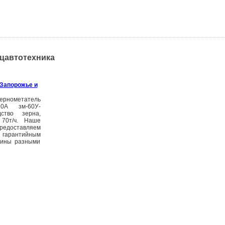
ецавтотехника
 Запорожье и
рнометатель
60А зм-60У-
ство зерна,
 70т/ч. Наше
редоставляем
гарантийным
аины разными